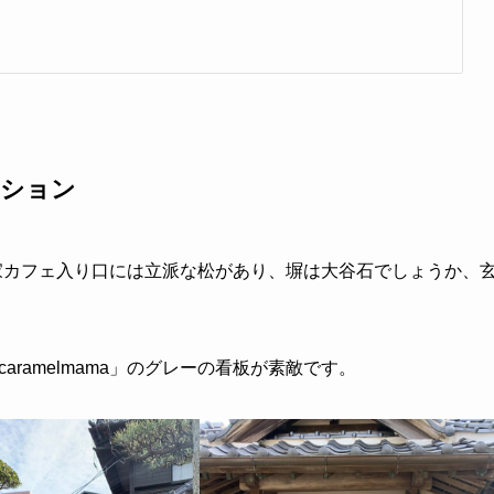
ーション
家カフェ入り口には立派な松があり、塀は大谷石でしょうか、
。
aramelmama」のグレーの看板が素敵です。