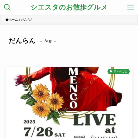
シエスタのお散歩グルメ
ホーム
だんらん
だんらん
– tag –
日々のこと